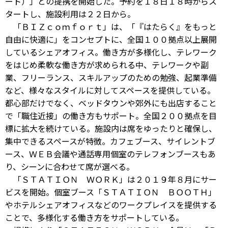
ート）」との提携を開始した。予約を１８日１８時からス
タートし、施設利用は２２日から。
「ＢＩＺｃｏｍｆｏｒｔ」は、「『はたらく』をもっと
自由に快適に」をコンセプトに、全国１００拠点以上展開
しているシェアオフィス。働き方が多様化し、テレワーク
をはじめ柔軟な働き方が求められる中、テレワークや副
業、フリーランス、スキルアップのための勉強、起業準備
など、様々なスタイルに対してスペースを提供している。
都心部だけでなく、ベッドタウンや郊外にも出店すること
で「職住近接」の働き方もサポート。全国２００拠点を目
標に拡大を続けている。施設内は席をゆったりと確保し、
集中できるスペースが特徴。カフェブース、サイレントブ
ース、ＷＥＢ会議や通話専用個室のテレフォンブースもあ
り、シーンに合わせて席が選べる。
「ＳＴＡＴＩＯＮ ＷＯＲＫ」は２０１９年８月にサー
ビスを開始。個室ブース「ＳＴＡＴＩＯＮ ＢＯＯＴＨ」
やホテルシェアオフィスなどのワークプレイスを提供する
ことで、多様化する働き方をサポートしている。