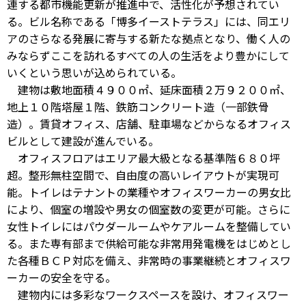
連する都市機能更新が推進中で、活性化が予想されてい
る。ビル名称である「博多イーストテラス」には、同エリ
アのさらなる発展に寄与する新たな拠点となり、働く人の
みならずここを訪れるすべての人の生活をより豊かにして
いくという思いが込められている。
建物は敷地面積４９００㎡、延床面積２万９２００㎡、
地上１０階塔屋１階、鉄筋コンクリート造（一部鉄骨
造）。賃貸オフィス、店舗、駐車場などからなるオフィス
ビルとして建設が進んでいる。
オフィスフロアはエリア最大級となる基準階６８０坪
超。整形無柱空間で、自由度の高いレイアウトが実現可
能。トイレはテナントの業種やオフィスワーカーの男女比
により、個室の増設や男女の個室数の変更が可能。さらに
女性トイレにはパウダールームやケアルームを整備してい
る。また専有部まで供給可能な非常用発電機をはじめとし
た各種ＢＣＰ対応を備え、非常時の事業継続とオフィスワ
ーカーの安全を守る。
建物内には多彩なワークスペースを設け、オフィスワー