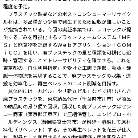
程度を予定。
プラスチック製品などのポストコンシューマーリサイク
ル材は、多品種かつ少量で発生するため回収が難しいこと
が指摘されている。今回の実証事業では、レコテックが提
供するごみを可視化するプラットフォームシステム「ＭＰ
Ｓ」と廃棄物を記録するＷｅｂアプリケーション「ＧＯＭ
ｉＣＯ」を用い、廃プラスチックの量と種類を可視化し追
跡・管理することでトレーサビリティを確立する。これを
東京都の「再生利用指定」を受けた車両で運搬。動脈・静
脈一体物流を実現することで、廃プラスチックの収集・運
搬を効率化し、再生ペレットのコスト削減を目指す。
具体的には「丸ビル」や「新丸ビル」などで排出された
廃プラスチックを、東京納品代行（千葉県市川市）が商品
の納品時の帰り便で回収。回収した廃プラスチックはセン
コー商事（東京都江東区）で圧縮保管し、エンビプロ・ホ
ールディングス（静岡県富士宮市）が粉砕・溶融して原材
料化（リペレット）する。その再生ペレットを花王が仕入
れ、製品として利用するための物性評価・用途開発を行