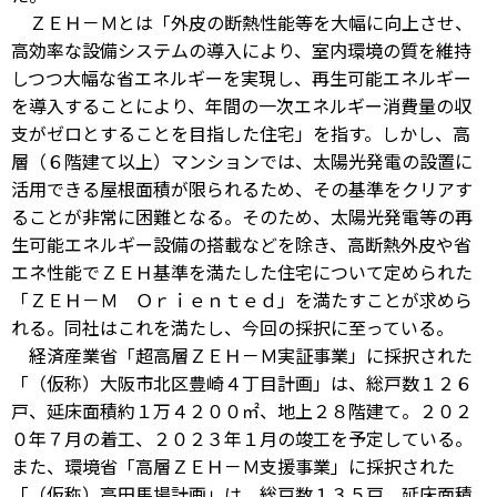
ＺＥＨ－Ｍとは「外皮の断熱性能等を大幅に向上させ、
高効率な設備システムの導入により、室内環境の質を維持
しつつ大幅な省エネルギーを実現し、再生可能エネルギー
を導入することにより、年間の一次エネルギー消費量の収
支がゼロとすることを目指した住宅」を指す。しかし、高
層（６階建て以上）マンションでは、太陽光発電の設置に
活用できる屋根面積が限られるため、その基準をクリアす
ることが非常に困難となる。そのため、太陽光発電等の再
生可能エネルギー設備の搭載などを除き、高断熱外皮や省
エネ性能でＺＥＨ基準を満たした住宅について定められた
「ＺＥＨ－Ｍ Ｏｒｉｅｎｔｅｄ」を満たすことが求めら
れる。同社はこれを満たし、今回の採択に至っている。
経済産業省「超高層ＺＥＨ－Ｍ実証事業」に採択された
「（仮称）大阪市北区豊崎４丁目計画」は、総戸数１２６
戸、延床面積約１万４２００㎡、地上２８階建て。２０２
０年７月の着工、２０２３年１月の竣工を予定している。
また、環境省「高層ＺＥＨ－Ｍ支援事業」に採択された
「（仮称）高田馬場計画」は、総戸数１３５戸、延床面積