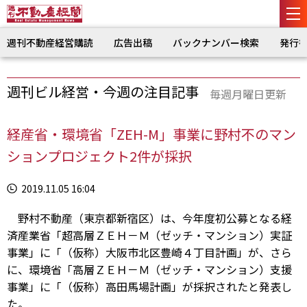
週刊不動産経営購読
広告出稿
バックナンバー検索
発行
週刊ビル経営・今週の注目記事
毎週月曜日更新
経産省・環境省「ZEH-M」事業に野村不のマン
ションプロジェクト2件が採択
2019.11.05 16:04
野村不動産（東京都新宿区）は、今年度初公募となる経
済産業省「超高層ＺＥＨ－Ｍ（ゼッチ・マンション）実証
事業」に「（仮称）大阪市北区豊崎４丁目計画」が、さら
に、環境省「高層ＺＥＨ－Ｍ（ゼッチ・マンション）支援
事業」に「（仮称）高田馬場計画」が採択されたと発表し
た。