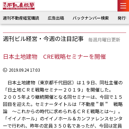
週刊不動産経営購読
広告出稿
バックナンバー検索
発行
週刊ビル経営・今週の注目記事
毎週月曜日更新
日本土地建物 CRE戦略セミナーを開催
2019.09.24 17:03
日本土地建物（東京都千代田区）は１９日、同社主催の
「日土地ＣＲＥ戦略セミナー２０１９」を開催した。
２００５年より継続開催となる同セミナーは、今回で１５
回目を迎えた。セミナータイトルは「不動産＂新＂ 戦略
論 ～これからの時代に求められるＣＲＥ戦略とは～」。
「イイノホール」のイイノホール＆カンファレンスセンタ
ーで行われ、昨年の定員３５０名であったが、今回は定員