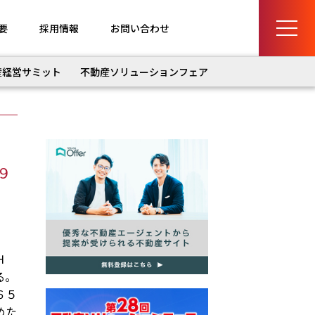
要
採用情報
お問い合わせ
産経営サミット
不動産ソリューションフェア
９
Ｈ
る。
６５
めた