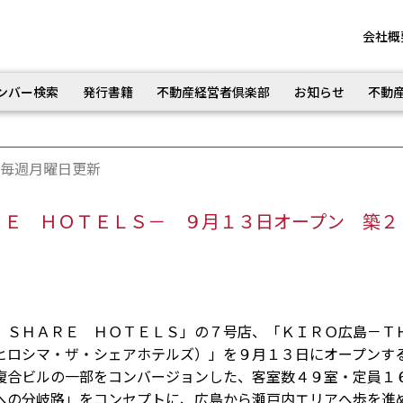
会社概
ンバー検索
発行書籍
不動産経営者倶楽部
お知らせ
不動
毎週月曜日更新
ＲＥ ＨＯＴＥＬＳ－ ９月１３日オープン 築２
ＳＨＡＲＥ ＨＯＴＥＬＳ」の７号店、「ＫＩＲＯ広島－Ｔ
ヒロシマ・ザ・シェアホテルズ）」を９月１３日にオープンす
合ビルの一部をコンバージョンした、客室数４９室・定員１
への分岐路」をコンセプトに、広島から瀬戸内エリアへ歩を進