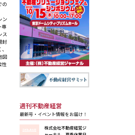
での
シン
ー専
シス
開封
く、
地図
索性
週刊不動産経営
最新号・イベント情報をお届け！
株式会社不動産経営ジ
ャーナル 夏季休業日