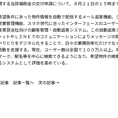
する当該補助金の交付申請について、８月２１日の１５時ま
望条件にあった物件情報を自動で配信するメール追客機能、
営業管理機能、スマホ世代に合ったインターフェースのユーザ
産賃貸会社向けの顧客管理・自動追客システム。この自動追客
ャットやＬＩＮＥでのコミュニケーションによりメッセージの
やりとりをデジタル化することで、日々の業務効率化だけでな
活動を支援する。現在、ユーザー数は全国で１００万人以上。
マーク、駅名等を中心に検索できるようになり、希望物件の検
るシステムとして評価を高めている。
の記事
記事一覧へ
次の記事→