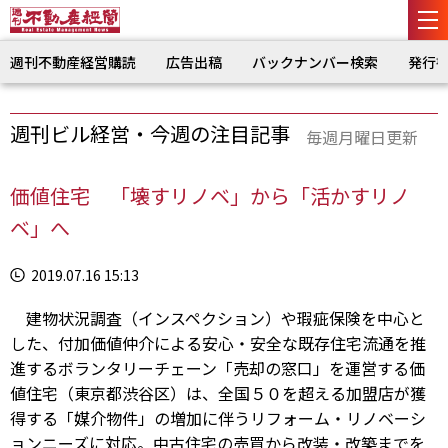
週刊不動産経営購読
広告出稿
バックナンバー検索
発行
週刊ビル経営・今週の注目記事
毎週月曜日更新
価値住宅 「壊すリノベ」から「活かすリノ
ベ」へ
2019.07.16 15:13
建物状況調査（インスペクション）や瑕疵保険を中心と
した、付加価値仲介による安心・安全な既存住宅流通を推
進するボランタリーチェーン「売却の窓口」を運営する価
値住宅（東京都渋谷区）は、全国５０を超える加盟店が獲
得する「媒介物件」の増加に伴うリフォーム・リノベーシ
ョンニーズに対応。中古住宅の売買から改装・改築までを