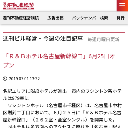
週刊不動産経営購読
広告出稿
バックナンバー検索
発行
週刊ビル経営・今週の注目記事
毎週月曜日更新
「Ｒ＆Ｂホテル名古屋新幹線口」6月25日オー
プン
2019.07.01 13:32
名駅エリアにR&Bホテルが進出 市内のワシントン系ホテ
ルは979室に
ワシントンホテル（名古屋市千種区）は、名古屋市中村
区則武二丁目において、６月２５日に「Ｒ＆Ｂホテル名古
屋新幹線口」（２６２室・全室シングル）を開業した。
同ホテルは多方面へのアクセスに優れた「名古屋」駅太