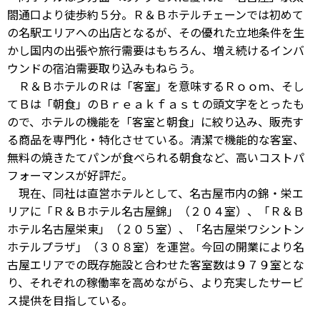
閤通口より徒歩約５分。Ｒ＆Ｂホテルチェーンでは初めて
の名駅エリアへの出店となるが、その優れた立地条件を生
かし国内の出張や旅行需要はもちろん、増え続けるインバ
ウンドの宿泊需要取り込みもねらう。
Ｒ＆ＢホテルのＲは「客室」を意味するＲｏｏｍ、そし
てＢは「朝食」のＢｒｅａｋｆａｓｔの頭文字をとったも
ので、ホテルの機能を「客室と朝食」に絞り込み、販売す
る商品を専門化・特化させている。清潔で機能的な客室、
無料の焼きたてパンが食べられる朝食など、高いコストパ
フォーマンスが好評だ。
現在、同社は直営ホテルとして、名古屋市内の錦・栄エ
リアに「Ｒ＆Ｂホテル名古屋錦」（２０４室）、「Ｒ＆Ｂ
ホテル名古屋栄東」（２０５室）、「名古屋栄ワシントン
ホテルプラザ」（３０８室）を運営。今回の開業により名
古屋エリアでの既存施設と合わせた客室数は９７９室とな
り、それぞれの稼働率を高めながら、より充実したサービ
ス提供を目指している。