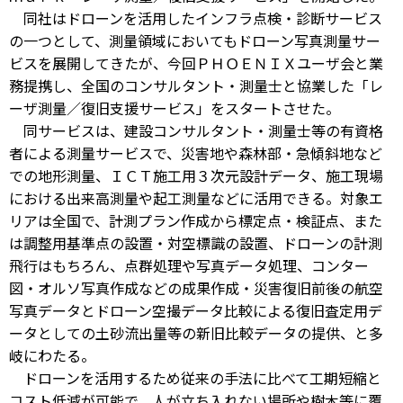
同社はドローンを活用したインフラ点検・診断サービス
の一つとして、測量領域においてもドローン写真測量サー
ビスを展開してきたが、今回ＰＨＯＥＮＩＸユーザ会と業
務提携し、全国のコンサルタント・測量士と協業した「レ
ーザ測量／復旧支援サービス」をスタートさせた。
同サービスは、建設コンサルタント・測量士等の有資格
者による測量サービスで、災害地や森林部・急傾斜地など
での地形測量、ＩＣＴ施工用３次元設計データ、施工現場
における出来高測量や起工測量などに活用できる。対象エ
リアは全国で、計測プラン作成から標定点・検証点、また
は調整用基準点の設置・対空標識の設置、ドローンの計測
飛行はもちろん、点群処理や写真データ処理、コンター
図・オルソ写真作成などの成果作成・災害復旧前後の航空
写真データとドローン空撮データ比較による復旧査定用デ
ータとしての土砂流出量等の新旧比較データの提供、と多
岐にわたる。
ドローンを活用するため従来の手法に比べて工期短縮と
コスト低減が可能で、人が立ち入れない場所や樹木等に覆