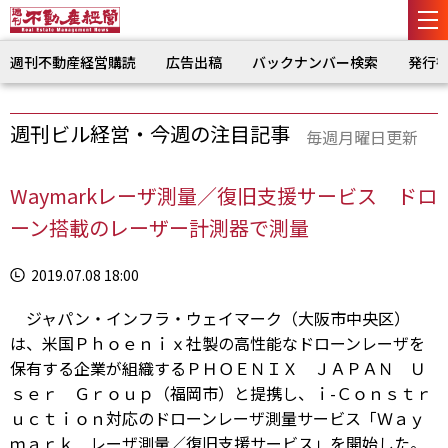
週刊不動産経営購読
広告出稿
バックナンバー検索
発行
週刊ビル経営・今週の注目記事
毎週月曜日更新
Waymarkレーザ測量／復旧支援サービス ドロ
ーン搭載のレーザー計測器で測量
2019.07.08 18:00
ジャパン・インフラ・ウェイマーク（大阪市中央区）
は、米国Ｐｈｏｅｎｉｘ社製の高性能なドローンレーザを
保有する企業が組織するＰＨＯＥＮＩＸ ＪＡＰＡＮ Ｕ
ｓｅｒ Ｇｒｏｕｐ（福岡市）と提携し、ｉ-Ｃｏｎｓｔｒ
ｕｃｔｉｏｎ対応のドローンレーザ測量サービス「Ｗａｙ
ｍａｒｋ レーザ測量／復旧支援サービス」を開始した。