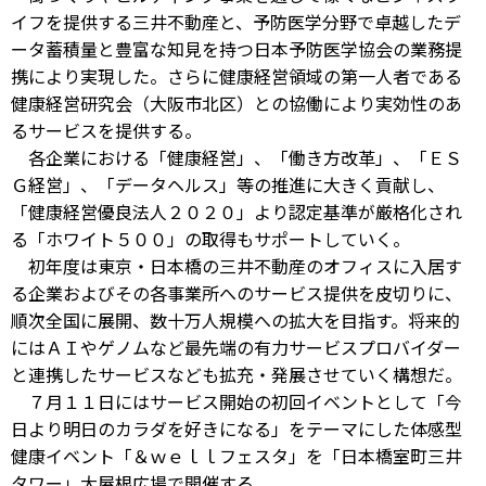
イフを提供する三井不動産と、予防医学分野で卓越したデ
ータ蓄積量と豊富な知見を持つ日本予防医学協会の業務提
携により実現した。さらに健康経営領域の第一人者である
健康経営研究会（大阪市北区）との協働により実効性のあ
るサービスを提供する。
各企業における「健康経営」、「働き方改革」、「ＥＳ
Ｇ経営」、「データヘルス」等の推進に大きく貢献し、
「健康経営優良法人２０２０」より認定基準が厳格化され
る「ホワイト５００」の取得もサポートしていく。
初年度は東京・日本橋の三井不動産のオフィスに入居す
る企業およびその各事業所へのサービス提供を皮切りに、
順次全国に展開、数十万人規模への拡大を目指す。将来的
にはＡＩやゲノムなど最先端の有力サービスプロバイダー
と連携したサービスなども拡充・発展させていく構想だ。
７月１１日にはサービス開始の初回イベントとして「今
日より明日のカラダを好きになる」をテーマにした体感型
健康イベント「＆ｗｅｌｌフェスタ」を「日本橋室町三井
タワー」大屋根広場で開催する。