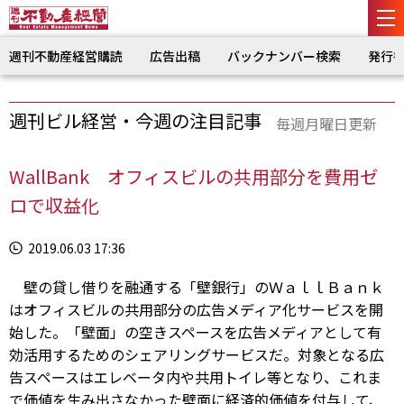
週刊不動産経営購読
広告出稿
バックナンバー検索
発行
週刊ビル経営・今週の注目記事
毎週月曜日更新
WallBank オフィスビルの共用部分を費用ゼ
ロで収益化
2019.06.03 17:36
壁の貸し借りを融通する「壁銀行」のＷａｌｌＢａｎｋ
はオフィスビルの共用部分の広告メディア化サービスを開
始した。「壁面」の空きスペースを広告メディアとして有
効活用するためのシェアリングサービスだ。対象となる広
告スペースはエレベータ内や共用トイレ等となり、これま
で価値を生み出さなかった壁面に経済的価値を付与して、