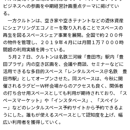
ビジネスへの参画を中期経営計画重点テーマに掲げてい
る。
一方クルトンは、空き家や空きテナントなどの遊休資産
にシェアリングエコノミーを取り入れることでスペースの
再生を図るスペースシェア事業を展開。全国で約２００件
の物件を管理し、２０１９年４月には月間１万７０００時
間超の利用実績を誇っている。
５月２７日、クルトンは名鉄三河線「豊田市」駅内「豊
田プラザ」内の空き区画を、会議や商談、セミナーなどに
活用できるな多目的スペース「レンタルスペース＠名鉄 豊
田市駅」としてオープンさせた。同スペースは、今秋に開
催されるラグビーＷ杯会場からのアクセスも良く、関係者
の打ち合せ用スペースとしても利用が期待されており、「ス
ペースマーケット」や「インスタベース」、「スぺイシ
ー」などのレンタルスペース予約サイトから予約できるよ
うにした。誰もが使えるスペースとして認知度を上げ、幅
広い利用者を獲得していく。