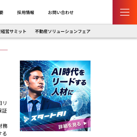
要
採用情報
お問い合わせ
産経営サミット
不動産ソリューションフェア
日リ
保証
財務
する