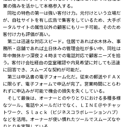
業の強みを活かして本格参入する。
同社の特色の第一は強い客付け力。元付けという立場だ
が、自社サイトを有し広告で集客をしているため、大手ポ
ータルサイトの属性以外の顧客にもリーチ可能。そのため
客付け力も評価が高い。
第二は迅速な対応スピード。住居であれば水木休み、事
務所・店舗であれば土日休みの管理会社が多い中、同社は
年中無休かつ深夜２４時までの電話対応で顧客ニーズを拾
う。客付け会社経由の空室確認や内見希望に対しても迅速
に回答でき、スムーズな契約が可能だ。
第三は申込書の電子フォーム化だ。従来の郵送やＦＡＸ
に限らず、電子フォームで申込が完了。営業時間にとらわ
れずに申込みが可能で機会の損失を失くしている。
そして最後は、オーナーとのやりとりにおける多種多様
なツール。電話やメールだけでなく、ＬＩＮＥ＠やチャッ
トワーク、Ｓｌａｃｋ（ビジネスコラボレーションハブ）
などを活用。オーナーが使い慣れたツールでスムーズなや
りとりを実現している。