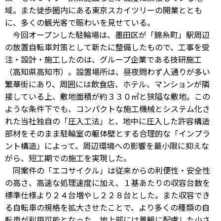
域。また徒歩圏内にある東京スカイツリーの開業ととも
に、多くの観光客で賑わいを見せている。
今回オープンした駐輪場は、墨田区が「錦糸町」駅周辺
の放置自転車対策として新たに整備したもので、工事を受
注・設計・施工したのは、グループ企業である技研施工
（高知県高知市）。設置場所は、昼夜問わず人通りが多い
繁華街にあり、周囲には飲食店、ホテル、マンションが隣
接している上、敷地面積が約３３０㎡と狭隘な敷地。この
ような条件下でも、コンパクトな施工機械とシステム化さ
れた当社独自の「圧入工法」と、地中に圧入した許容構造
部材をそのまま駐輪室の躯体壁とする合理的な「インプラ
ント構造」によって、周辺環境への影響を最小限に抑えな
がら、短工期での施工を実現した。
同案件の「エコサイクル」は従来からの利便性・安全性
の高さ、高速な処理速度に加え、１基あたりの収容台数を
標準仕様より２４台増やし２２８台とした。また収容でき
る自転車の規格を拡大させたことで、より多くの種類の自
転車が利用可能となった。地上部には景観に配慮した小さ