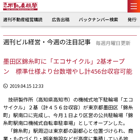
週刊不動産経営購読
広告出稿
バックナンバー検索
発行
週刊ビル経営・今週の注目記事
毎週月曜日更新
墨田区錦糸町に「エコサイクル」2基オープ
ン 標準仕様より台数増やし計456台収容可能
2019.04.15 12:33
技研製作所（高知県高知市）の機械式地下駐輪場「エコ
サイクル」２基（計４５６台収容）が東京都墨田区「錦糸
町」駅南口に完成し、今月１日より区営の公共駐輪場「錦
糸町駅南口機械式自転車駐車場」としてオープンした。
「錦糸町」駅周辺は東京都の副都心と位置づけられ、商
業・ものづくり・娯楽施設などが高度に集積している地