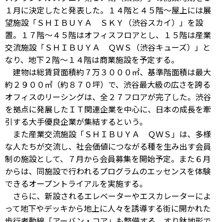
１月に決定したと発表した。１４階と４５階～屋上には展
望施設「ＳＨＩＢＵＹＡ ＳＫＹ（渋谷スカイ）」を設
置。１７階～４５階はオフィスフロアとし、１５階は産業
交流施設「ＳＨＩＢＵＹＡ ＱＷＳ（渋谷キューズ）」と
なり、地下２階～１４階は商業施設を予定する。
建物は総賃貸面積約７万３０００㎡、基準階面積は最大
約２９００㎡（約８７０坪）で、渋谷最大級の広さを誇る
オフィスのリーシングは、全２７フロアが完了した。渋谷
を拠点に発展したＩＴ関連企業を中心に、日本の成長を牽
引する大手優良企業が集結するという。
また産業交流施設「ＳＨＩＢＵＹＡ ＱＷＳ」は、多様
な人たちが交流し、社会価値につながる種を生み出す会員
制の施設として、７月から会員募集を開始予定。また６月
からは、同施設で行われるプログラムのエッセンスを体験
できるオープントライアルを実施する。
さらに、新設されるエレベーターやエスカレーターによ
って地下やデッキから地上に人々を誘導する街に開かれた
歩行者動線「アーバン・コア」も整備する。すり鉢地形で