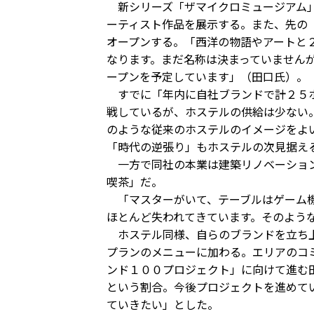
新シリーズ「ザマイクロミュージアム」
ーティスト作品を展示する。また、先の
オープンする。「西洋の物語やアートと
なります。まだ名称は決まっていません
ープンを予定しています」（田口氏）。
すでに「年内に自社ブランドで計２５ホ
戦しているが、ホステルの供給は少ない
のような従来のホステルのイメージをよ
「時代の逆張り」もホステルの次見据え
一方で同社の本業は建築リノベーション
喫茶」だ。
「マスターがいて、テーブルはゲーム機
ほとんど失われてきています。そのよう
ホステル同様、自らのブランドを立ち上
プランのメニューに加わる。エリアのコ
ンド１００プロジェクト」に向けて進む
という割合。今後プロジェクトを進めて
ていきたい」とした。