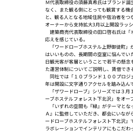
Ｍ代表取締役の須藤真希氏はブランド誕
なく、また観る側にとっても観賞する機
と、観る人となる地域住民や宿泊者をつ
オーナーから支持拡大3月以上開設ラッ
建築商売代表取締役の田口啓右氏は「オ
応えを感じている。
「ワードローブホステル上野御徒町」が
はいいものの、長期間の空室に悩んでい
日観光客が客層ということで若干の懸念
た運営体制についてご説明し、賃借でき
同社では「１０ブランド１００プロジェ
年は開設に文字通りアクセルを踏み込ん
「ザワードローブ」シリーズでは３月１
ーブホステルフォレスト下北沢」をオー
「いずれの空間も『緑』がテーマとなっ
Ａ』に監修していただき、都会にいなが
ードローブホステルフォレスト下北沢』
ラボレーションでインテリアにもこだ