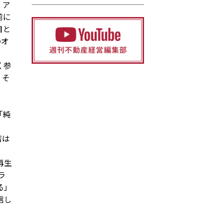
、ア
前に
目と
のオ
く参
。そ
。
「純
店は
再生
ラ
る」
信し