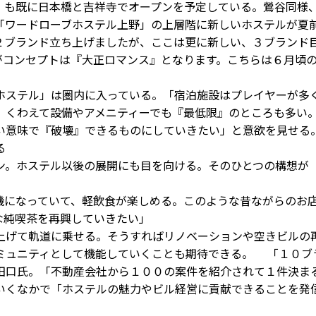
も既に日本橋と吉祥寺でオープンを予定している。鶯谷同様
「ワードローブホステル上野」の上層階に新しいホステルが夏
２ブランド立ち上げましたが、ここは更に新しい、３ブランド
がコンセプトは『大正ロマンス』となります。こちらは６月頃
ステル」は圏内に入っている。「宿泊施設はプレイヤーが多
。くわえて設備やアメニティーでも『最低限』のところも多い
い意味で『破壊』できるものにしていきたい」と意欲を見せる
る
。ホステル以後の展開にも目を向ける。そのひとつの構想が
になっていて、軽飲食が楽しめる。このような昔ながらのお
な純喫茶を再興していきたい」
げて軌道に乗せる。そうすればリノベーションや空きビルの
ミュニティとして機能していくことも期待できる。 「１０ブ
田口氏。「不動産会社から１００の案件を紹介されて１件決ま
いくなかで「ホステルの魅力やビル経営に貢献できることを発