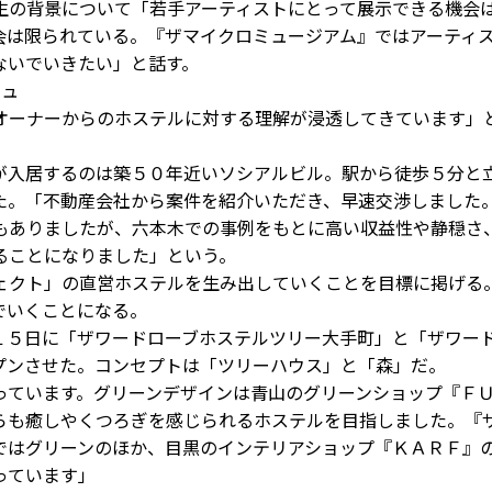
生の背景について「若手アーティストにとって展示できる機会
会は限られている。『ザマイクロミュージアム』ではアーティ
ないでいきたい」と話す。
シュ
ーナーからのホステルに対する理解が浸透してきています」
入居するのは築５０年近いソシアルビル。駅から徒歩５分と
た。「不動産会社から案件を紹介いただき、早速交渉しました
もありましたが、六本木での事例をもとに高い収益性や静穏さ
ることになりました」という。
クト」の直営ホステルを生み出していくことを目標に掲げる
でいくことになる。
５日に「ザワードローブホステルツリー大手町」と「ザワー
プンさせた。コンセプトは「ツリーハウス」と「森」だ。
ています。グリーンデザインは青山のグリーンショップ『Ｆ
らも癒しやくつろぎを感じられるホステルを目指しました。『
ではグリーンのほか、目黒のインテリアショップ『ＫＡＲＦ』
わっています」