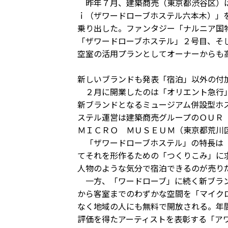
昨年７月、建築商売（東京都渋谷区）は
ｉ（ザワードローブホステル六本木）」
乗り出した。ファンタジー「ナルニア国
「ザワードローブホステル」２号目、そ
空室の活用プランとしてオーナーからも
新しいブランドも発表「宿泊」以外の付
２月に開業したのは「オリエント急行」
新ブランドとなるミュージアム併設型ホ
ステル運営は建築商売グループのＯＵＲ
ＭＩＣＲＯ ＭＵＳＥＵＭ（東京都荒川
「ザワードローブホステル」の特長は「
てそれを形作るための「つくりこみ」に
人物のような気分で宿泊できるのが売り
一方、「ワードローブ」に続く新ブラン
から客室までのわずかな空間を「マイク
なく地域の人にも無料で開放される。年
評価を得たアーティストを表彰する「ア