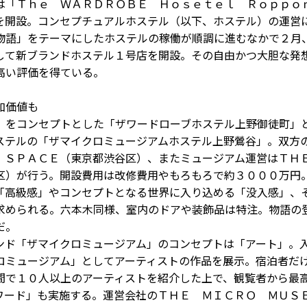
「Ｔｈｅ ＷＡＲＤＲＯＢＥ Ｈｏｓｅｔｅｌ Ｒｏｐｐｏ
を開設。コンセプチュアルホステル（以下、ホステル）の運営
物語」をテーマにしたホステルの稼働が順調に進むなかで２月
して新ブランドホステル１号店を開設。その自由かつ大胆な発
高い評価を得ている。
加価値も
をコンセプトとした「ザワードローブホステル上野御徒町」
ステルの「ザマイクロミュージアムホステル上野鶯谷」。双方
 ＳＰＡＣＥ（東京都渋谷区）、またミュージアム運営はＴ
区）が行う。開設費用は改修費用やもろもろで約３０００万円
高級感」やコンセプトとなる世界に入り込める「没入感」、
求められる。六本木同様、室内のドアや装飾品は特注。物語の
だ。
ド「ザマイクロミュージアム」のコンセプトは「アート」。
ロミュージアム」としてアーティストの作品を展示。宿泊者だ
間で１０人以上のアーティストを紹介した上で、観覧者から最
ワード」も実施する。運営会社のＴＨＥ ＭＩＣＲＯ ＭＵＳ