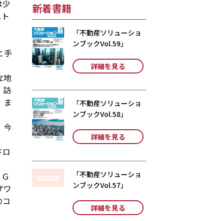
は少
新着書籍
スト
「不動産ソリューショ
ンブックVol.59」
と手
詳細を見る
立地
。訪
、ま
「不動産ソリューショ
ンブックVol.58」
。今
詳細を見る
ドロ
「不動産ソリューショ
ＵＧ
ンブックVol.57」
ザワ
のコ
詳細を見る