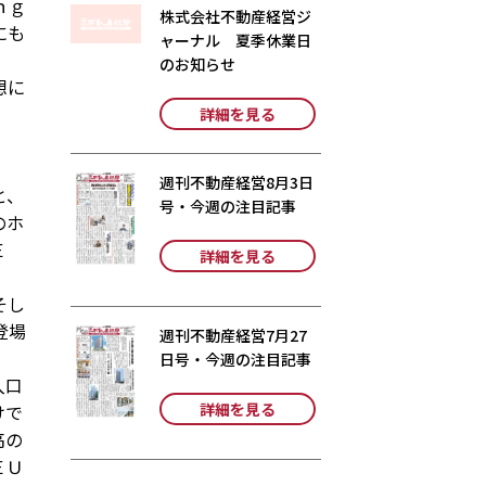
ｎｇ
株式会社不動産経営ジ
にも
ャーナル 夏季休業日
、
のお知らせ
想に
詳細を見る
週刊不動産経営8月3日
と、
号・今週の注目記事
のホ
ＨＥ
詳細を見る
。
そし
登場
週刊不動産経営7月27
日号・今週の注目記事
入口
詳細を見る
けで
高の
ＥＵ