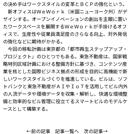
の決め手はワークスタイルの変革とＢＣＰの強化という。
新オフィスはＷｅＷｏｒｋ（米国ニューヨーク州）がデ
ザインする。オープンイノベーションの創出を主眼に置い
たワークスペースを展開するＷｅＷｏｒｋが手掛けるオフ
ィスで、生産性や従業員満足度のさらなる向上、対外発信
の強化などに期待がかかる。
今回の移転計画は東京都の「都市再生ステップアップ・
プロジェクト」のひとつでもある。東急不動産は、国家戦
略特別区域計画における整備方針に基づき、コンテンツ産
業を核とした国際ビジネス拠点の形成を目的に高機能で新
しいワークスタイルづくりを推進している。ビルは、ソフ
トバンクと東急不動産がＡＩやＩｏＴを活用してビル内外
の人流データや環境データを収集・解析し、快適な環境整
備と効率的なビル管理に役立てるスマートビルのモデルケ
ースとして構築する。
←前の記事
記事一覧へ
次の記事→