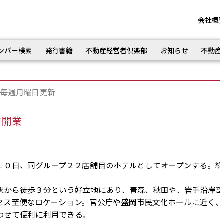
会社概
ンバー検索
発行書籍
不動産経営者倶楽部
お知らせ
不動
毎週月曜日更新
ド開業
０日、同グループ２２店舗目のホテルとしてオープンする。
から徒歩３分という好立地にあり、青森、秋田や、岩手沿岸
セス至便なロケーション。官公庁や盛岡市民文化ホールに近く
わせて便利に利用できる。