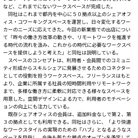
など、これまでにないワークスペースが完成した。
同社はこれまで都内を中心に５０拠点以上のシェアオフ
ィス・コワーキングスペースを運営し、日々変化するワー
カーのニーズに応えてきた。今回の新業態での出店につい
て「昨今の働き方改革の動きや、リモートワークを推進す
る時代の流れを汲み、これからの時代に必要なワークスペ
ースを提供しようと考えた」と同社は説明している。
スペースのコンセプトは、利用者・会員間でのコミュニ
ティ形成からスキルシェアに発展させるためのコネクター
としての役割を担うワークスペース。フリーランスはもと
より、企業に所属する社員の短時間利用やリモートワーク
まで、多様な働き方に柔軟に対応できる様々なスペースを
用意した。空間デザインによる力で、利用者のモチベーシ
ョンの向上にも注力している。
既存シェアオフィスの会員は、追加料金なしで第２、第
３の拠点としても利用できる。同社はさらに、「より快適
なワークスタイルの実現のための『ハブ』となるようなス
ペースを目指し、今後も新たな拠点のオープンを予定して