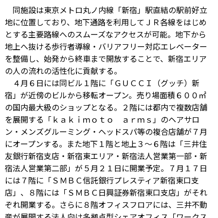
同施設は東京メトロ丸ノ内線「新宿」駅直結の駅前好立
地に位置しており、地下通路を利用してＪＲ各線をはじめ
とする主要路線へのスムーズなアクセスが可能。地下から
地上へ抜ける歩行者導線・バリアフリー対応エレベーター
を整備し、始発から終車まで開放することで、新宿エリア
の人の流れの活性化に貢献する。
４月６日には同ビル１階に「ＧＵＣＣＩ（グッチ）新
宿」が近傍のビルから移転オープン。売り場面積６００㎡
の国内最大級のショップとなる。２階には都内で複数店舗
を展開する「ｋａｋｉｍｏｔｏ ａｒｍｓ」のヘアサロ
ン・メンズグルーミング・ヘッドスパ等の複合店舗が７月
にオープンする。また地下１階と地上３～６階は「三井住
友銀行新宿支店・新宿東エリア・新宿法人営業第一部・新
宿法人営業第二部」が５月２１日に開業予定。７月１７日
には７階に「ＳＭＢＣ信託銀行プレスティア新宿東口支
店」、８階には「ＳＭＢＣ日興証券新宿東口支店」がそれ
ぞれ開業する。さらに８階オフィスフロアには、三井不動
産が展開する法人向け多拠点型シェアオフィス「ワークス