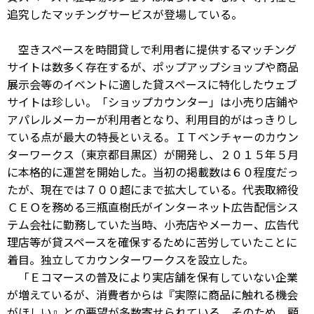
追究したマッチングサービスが登場している。
空きスペースを時間貸しで利用者に提供するマッチング
サイトは数多く存在するが、ポップアップショップや商品
展示会等のイベントに適した貸スペースに特化したウェブ
サイトは珍しい。「ショップカウンター」は小売り店鋪や
アパレルメーカーが利用者となり、利用目的がはっきりし
ている点が最大の特長といえる。ＩＴベンチャーのカウン
ターワークス（東京都目黒区）が開発し、２０１５年５月
に本格的に運営を開始した。当初の掲載数は６０程度だっ
たが、現在では７００超にまで拡大している。代表取締役
ＣＥＯを務める三瓶直樹氏がインターネット広告配信シス
テム会社に勤務していた当時、小売店やメーカー、広告代
理店等が貸スペースを確保するために苦労していたことに
着目。独立してカウンターワークスを設立した。
「Ｅコマースの普及により実店舗を保有していない企業
が増えているが、消費者からは『実際に商品に触れる機会
がほしい』との要望が多数寄せられている。そのため、顧