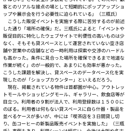
客とのリアルな接点の場として短期的にポップアップショ
ップや展示会を行う必要性に迫られている」（三瓶氏）
こうした販促イベントを実施する際に苦労するのが前述
した通り「場所の確保」だ。三瓶氏によると「イベントや
販促目的に特化したウェブサイトで利便性の高いものは少
なく、そもそも貸スペースとして運営されていない空き店
舗や営業中の店舗などの一時利用は探索や交渉のハードル
も高かった。条件に見合った場所を確保できるまで地道な
作業が続く」のが一般的で、あまりにも効率が悪かった。
こうした課題を解決し、貸スペースのデータベース化を実
現したのが「ショップカウンター」といえるだろう。
現在、掲載されている物件は首都圏が中心。アウトレッ
トモールやショッピングモール、ギャラリー、飲食店等が
目立つ。利用者の９割が法人で、利用登録数は１５００に
のぼる。利用者は何もない貸スペースに自ら什器・製品を
並べるケースが多いが、中には「喫茶店を３日間貸し切
り、缶コーヒーの新製品販売イベントを実施した」（三瓶
氏）事例もあり、利用シーンは幅広い。今後は大阪や名古