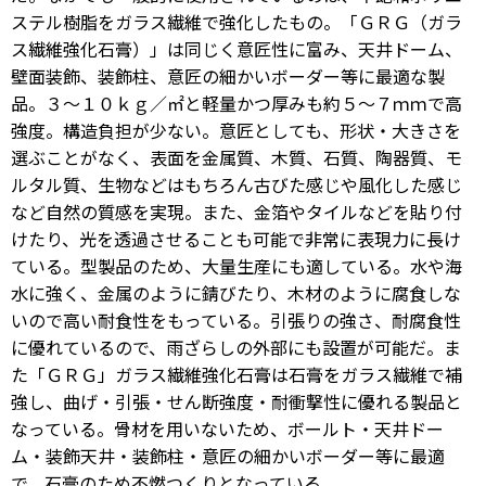
ステル樹脂をガラス繊維で強化したもの。「ＧＲＧ（ガラ
ス繊維強化石膏）」は同じく意匠性に富み、天井ドーム、
壁面装飾、装飾柱、意匠の細かいボーダー等に最適な製
品。３～１０ｋｇ／㎡と軽量かつ厚みも約５～７ｍｍで高
強度。構造負担が少ない。意匠としても、形状・大きさを
選ぶことがなく、表面を金属質、木質、石質、陶器質、モ
ルタル質、生物などはもちろん古びた感じや風化した感じ
など自然の質感を実現。また、金箔やタイルなどを貼り付
けたり、光を透過させることも可能で非常に表現力に長け
ている。型製品のため、大量生産にも適している。水や海
水に強く、金属のように錆びたり、木材のように腐食しな
いので高い耐食性をもっている。引張りの強さ、耐腐食性
に優れているので、雨ざらしの外部にも設置が可能だ。ま
た「ＧＲＧ」ガラス繊維強化石膏は石膏をガラス繊維で補
強し、曲げ・引張・せん断強度・耐衝撃性に優れる製品と
なっている。骨材を用いないため、ボールト・天井ドー
ム・装飾天井・装飾柱・意匠の細かいボーダー等に最適
で、石膏のため不燃つくりとなっている。