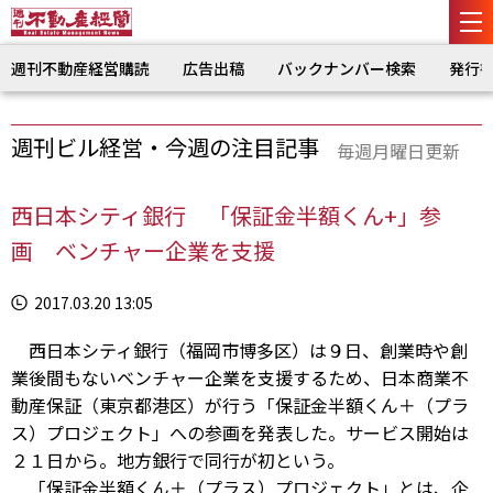
週刊不動産経営購読
広告出稿
バックナンバー検索
発行
週刊ビル経営・今週の注目記事
毎週月曜日更新
西日本シティ銀行 「保証金半額くん+」参
画 ベンチャー企業を支援
2017.03.20 13:05
西日本シティ銀行（福岡市博多区）は９日、創業時や創
業後間もないベンチャー企業を支援するため、日本商業不
動産保証（東京都港区）が行う「保証金半額くん＋（プラ
ス）プロジェクト」への参画を発表した。サービス開始は
２１日から。地方銀行で同行が初という。
「保証金半額くん＋（プラス）プロジェクト」とは、企