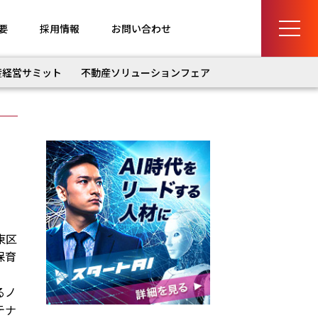
要
採用情報
お問い合わせ
産経営サミット
不動産ソリューションフェア
東区
保育
るノ
テナ