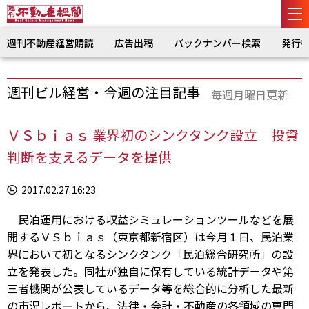
週刊不動産経営購読
広告出稿
バックナンバー検索
発行
週刊ビル経営・今週の注目記事
毎週月曜日更新
ＶＳｂｉａｓ 業界初のシンクタンク設立 投資
判断を支えるデータを提供
2017.02.27 16:23
民泊運用における収益シミュレーションツールなどを展
開するＶＳｂｉａｓ（東京都新宿区）は今月１日、民泊業
界において初となるシンクタンク「民泊総合研究所」の設
立を発表した。同社が独自に保有している統計データや第
三者機関が公表しているデータ等を総合的に分析した最新
の市況レポートから、法律・会計・不動産の各領域の専門