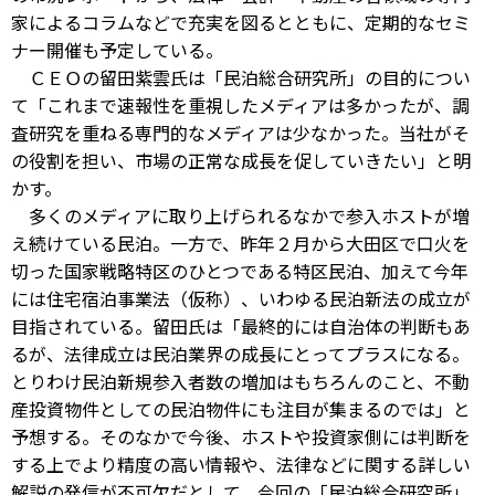
家によるコラムなどで充実を図るとともに、定期的なセミ
ナー開催も予定している。
ＣＥＯの留田紫雲氏は「民泊総合研究所」の目的につい
て「これまで速報性を重視したメディアは多かったが、調
査研究を重ねる専門的なメディアは少なかった。当社がそ
の役割を担い、市場の正常な成長を促していきたい」と明
かす。
多くのメディアに取り上げられるなかで参入ホストが増
え続けている民泊。一方で、昨年２月から大田区で口火を
切った国家戦略特区のひとつである特区民泊、加えて今年
には住宅宿泊事業法（仮称）、いわゆる民泊新法の成立が
目指されている。留田氏は「最終的には自治体の判断もあ
るが、法律成立は民泊業界の成長にとってプラスになる。
とりわけ民泊新規参入者数の増加はもちろんのこと、不動
産投資物件としての民泊物件にも注目が集まるのでは」と
予想する。そのなかで今後、ホストや投資家側には判断を
する上でより精度の高い情報や、法律などに関する詳しい
解説の発信が不可欠だとして、今回の「民泊総合研究所」