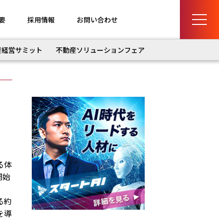
要
採用情報
お問い合わせ
産経営サミット
不動産ソリューションフェア
る体
開始
る約
を導