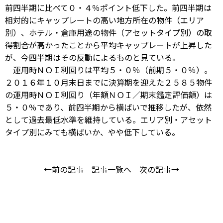
前四半期に比べて０・４％ポイント低下した。前四半期は
相対的にキャップレートの高い地方所在の物件（エリア
別）、ホテル・倉庫用途の物件（アセットタイプ別）の取
得割合が高かったことから平均キャップレートが上昇した
が、今四半期はその反動によるものと見ている。
運用時ＮＯＩ利回りは平均５・０％（前期５・０％）。
２０１６年１０月末日までに決算期を迎えた２５８５物件
の運用時ＮＯＩ利回り（年額ＮＯＩ／期末鑑定評価額）は
５・０％であり、前四半期から横ばいで推移したが、依然
として過去最低水準を維持している。エリア別・アセット
タイプ別にみても横ばいか、やや低下している。
←前の記事
記事一覧へ
次の記事→