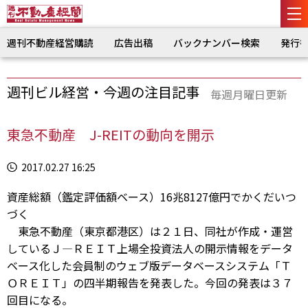
週刊不動産経営購読
広告出稿
バックナンバー検索
発行
週刊ビル経営・今週の注目記事
毎週月曜日更新
東急不動産 J-REITの動向を開示
2017.02.27 16:25
資産総額（鑑定評価額ベース）16兆8127億円でかくだいつ
づく
東急不動産（東京都港区）は２１日、同社が作成・運営
しているＪ―ＲＥＩＴ上場全投資法人の開示情報をデータ
ベース化した会員制のウェブ版データベースシステム「Ｔ
ＯＲＥＩＴ」の四半期報告を発表した。今回の発表は３７
回目になる。