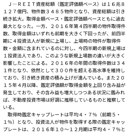
Ｊ―ＲＥＩＴ資産総額（鑑定評価額ベース）は１６兆８
１２７億円、物件数３４８５物件となり、資産総額は引き
続き拡大。取得金額ベース・鑑定評価額ベースともに過去
最大となった。一方、２０１６年第４四半期の物件取得件
数、取得金額はいずれも前期を大きく下回ったが、前四半
期に４投資法人が新規に上場し、上場時の物件が取得件
数・金額に含まれているのに対し、今四半期の新規上場は
１投資法人であり、このような新規上場数の違いが大きく
影響したことによる。２０１６年の年間の取得件数は３４
１件となり、依然として３００件を超える高水準を維持し
ており、引き続き資産の積み上げが進んでいる。また２０
１５年４月以降、鑑定評価額が取得金額を上回り含み益が
発生しており、その含み益も増大しつつある状況に鑑みれ
ば、不動産投資市場は好調に推移しているものと推察して
いる。
取得時鑑定キャップレートは平均４・７％（前期５・
１％）となり、投資法人が物件を取得する際の鑑定キャッ
プレートは、２０１６年１０～１２月期は平均４・７％と