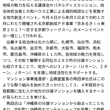
地域の魅力を伝える講演会やパネルディスカッション、自
治体担当者と大和ハウス工業による個別相談などを実施す
る地方創生イベント。今月４日から来月５日までの約１カ
月にわたり開催される京都創成ＰＲ事業「京あるきｉｎ東
京２０１７～恋する京都ウィークス～」のメーンイベント
の一環として行われる。
出展する自治体は北から順に、札幌市、仙台市、浜松
市、名古屋市、金沢市、京都市、大阪市、福岡市、熊本
市、鹿児島市、沖縄県の１１カ所。各地域の魅力を発信し
つつ、その街で展開する同社の２８カ所の分譲マンション
も紹介することで、地方へのＵＩＪターン（Ｕターン、Ｉタ
ーン、Ｊターン）を支援し地域活性化をサポートする。
マンション事業推進部・企画室室長の角田卓也氏はこの
ような取り組みを始めたきっかけとして３、４年程前から
首都圏に住む人が地方の分譲マンションを購入するケース
が見られたことを挙げる。
角田氏は「沖縄県の分譲マンションから始まったことも
あり、浜松町に沖縄県のアンテナショップを設置して首都