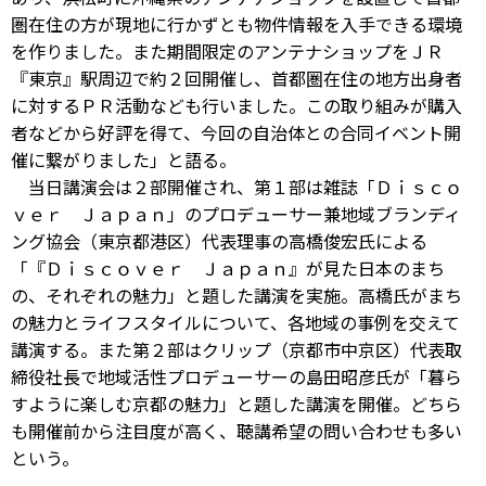
圏在住の方が現地に行かずとも物件情報を入手できる環境
を作りました。また期間限定のアンテナショップをＪＲ
『東京』駅周辺で約２回開催し、首都圏在住の地方出身者
に対するＰＲ活動なども行いました。この取り組みが購入
者などから好評を得て、今回の自治体との合同イベント開
催に繋がりました」と語る。
当日講演会は２部開催され、第１部は雑誌「Ｄｉｓｃｏ
ｖｅｒ Ｊａｐａｎ」のプロデューサー兼地域ブランディ
ング協会（東京都港区）代表理事の高橋俊宏氏による
「『Ｄｉｓｃｏｖｅｒ Ｊａｐａｎ』が見た日本のまち
の、それぞれの魅力」と題した講演を実施。高橋氏がまち
の魅力とライフスタイルについて、各地域の事例を交えて
講演する。また第２部はクリップ（京都市中京区）代表取
締役社長で地域活性プロデューサーの島田昭彦氏が「暮ら
すように楽しむ京都の魅力」と題した講演を開催。どちら
も開催前から注目度が高く、聴講希望の問い合わせも多い
という。