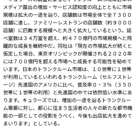
メディア露出の増加・サービス認知度の向上とともに市場
規模は拡大の一途を辿り、店舗数は市場全体で全７３００
店舗に達し、ファミリーレストランの店舗数（約９０００
店舗）に匹敵する規模へと大きく拡大しているという。延
べ室数は３４万室を超え、約４７０億円の市場規模へと飛
躍的な成長を継続中だ。同社は「現在の市場拡大が続くと
仮定した場合、東京オリンピックが開催される２０２０年
には７００億円を超える市場へと成長する可能性を秘めて
います。日本のトランクルーム市場は、１０世帯に１世帯
が利用しているといわれるトランクルーム（セルフストレ
ージ）先進国のアメリカに比べ、普及率０・３％（３５０
世帯に１世帯の利用）と先進国の中では依然低い水準にあ
ります。キュラーズでは、増加の一途を辿るトランクルー
ム需要に対し、都心に住まう生活者の人々の新たな都市機
能の一部としての役割をうべく、今後も出店拡大を進めて
まいります」としている。