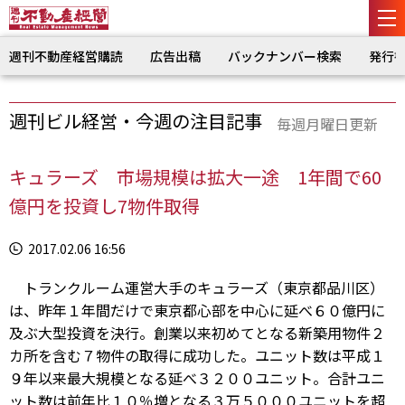
週刊不動産経営購読
広告出稿
バックナンバー検索
発行
週刊ビル経営・今週の注目記事
毎週月曜日更新
キュラーズ 市場規模は拡大一途 1年間で60
億円を投資し7物件取得
2017.02.06 16:56
トランクルーム運営大手のキュラーズ（東京都品川区）
は、昨年１年間だけで東京都心部を中心に延べ６０億円に
及ぶ大型投資を決行。創業以来初めてとなる新築用物件２
カ所を含む７物件の取得に成功した。ユニット数は平成１
９年以来最大規模となる延べ３２００ユニット。合計ユニ
ット数は前年比１０％増となる３万５０００ユニットを超