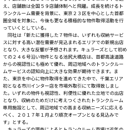
え、店舗数は全国５９店舗体制へと飛躍。成長を続けるト
ランクルーム需要を背景に、東京２３区を中心とした首都
圏全域を対象に、今後も更なる積極的な物件取得活動を行
っていくとしている。
同社は「新たに獲得した７物件は、いずれも収納サービ
スに対する高い潜在需要が見込まれるエリアでの新規出店
となり、大きな反響が予想されます。キュラーズとして初め
ての２４６号沿い物件となる池尻大橋店は、首都高速道路
からの視認性にも極めて優れ、周辺地域へのトランクルー
ムサービスの認知向上に大きな効果が期待できます。ま
た、東京を中心に物件取得を進めてきた中で、千葉エリア
初となる市川インター店を市場外取引にて取得致しまし
た。いずれの物件も視認性、利便性に優れた立地での出店
となり、収納のためだけに考えつくされたトランクルーム
専用施設として、周辺地域での高まる収納ニーズに応える
べく、２０１７年１月より順次オープンとなる見込みで
す」とする。
キュラーズの調査によるとトランクルーム市場は近年の