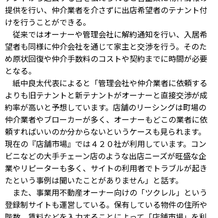
提供を行い、仲介業者を介さずに出店希望者のテナント付
けを行うことができる。
従来ではオーナーや管理会社に解約通知を行い、入居希
望者も同様に仲介会社を通じて家主と交渉を行う。そのた
め原状回復や仲介手数料のコストや契約までに時間が必要
となる。
紙中良太代表によると「管理会社や仲介業者に依頼する
よりも旧テナントと新テナントがオーナーと直接交渉が成
約率が高いと予想しています。店舗のリーシングは町場の
仲介業者やブローカーが多く、オーナーもどこの業者に依
頼すればいいのか分からないというケースも見られます。
現在の『店舗市場』では４２０社が利用しています。コン
ビニなどの大手チェーン店のような出店ニーズが旺盛な企
業やリピーターも多く、サイトの利用者でトラブルが起き
たという事例は聞いたことがありません」と話す。
また、事業用不動産オーナー向けの「ツクレル」という
登録制サイトも運営している。保有している物件の住所や
階数、賃料などを入力することによって「店舗市場」を利