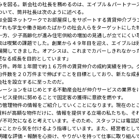
みを図る。新会社の社長を務めるのは、エイブル＆パートナー
ついて、筒井社長は次のように述べる。
全国ネットワークでお部屋探しをサポートする賃貸仲介ブラ
ずれも学生や働き始めたばかりの社会人らをターゲットにした
一方、少子高齢化が進み住宅供給の増加の見通しが立てにくい
索は喫緊の課題でした。創業から４９年目を迎え、エイブルは
展開してきました。オアシスは、これまでカバーしきれなかっ
更なる成長を目的としています」
件。昨年１年間で約１６万件の賃貸仲介の成約実績を持つ。
約件数を２０万件まで伸ばすことを目標としており、新たな成
会社を設立するに至ったのだ。
ーションをはじめとする不動産会社が仲介サービスの業界を
ービス提供に努めることで固定客の獲得に意欲を燃やす。
管理物件の情報をご紹介していくことになります。現在のと
賃料が高額な物件だけに、情報を提供する立場の私たちも、そ
が不可欠になると考えています。そのため、スタッフには電話
なことから気を付けるよう指導しています。また、経営者とし
明確な評価・報酬を心掛け、やりがいを持って仕事に取り組ん