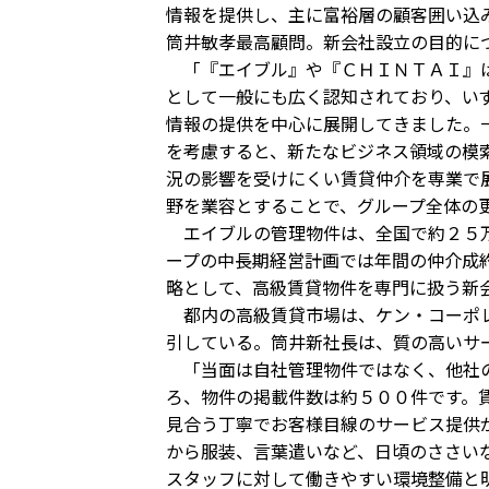
情報を提供し、主に富裕層の顧客囲い込
筒井敏孝最高顧問。新会社設立の目的に
「『エイブル』や『ＣＨＩＮＴＡＩ』は
として一般にも広く認知されており、い
情報の提供を中心に展開してきました。
を考慮すると、新たなビジネス領域の模
況の影響を受けにくい賃貸仲介を専業で
野を業容とすることで、グループ全体の
エイブルの管理物件は、全国で約２５万
ープの中長期経営計画では年間の仲介成
略として、高級賃貸物件を専門に扱う新
都内の高級賃貸市場は、ケン・コーポレ
引している。筒井新社長は、質の高いサ
「当面は自社管理物件ではなく、他社の
ろ、物件の掲載件数は約５００件です。
見合う丁寧でお客様目線のサービス提供
から服装、言葉遣いなど、日頃のささい
スタッフに対して働きやすい環境整備と