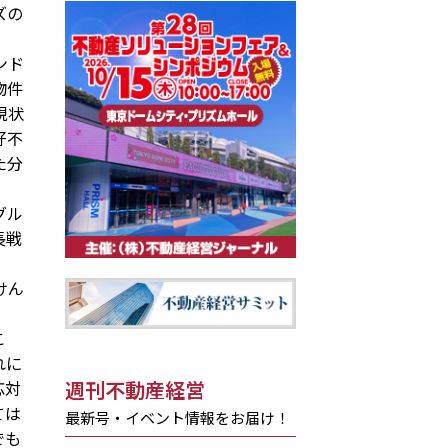
ズの
ンド
物件
現状
好不
た分
グル
長戦
けん
こ
れに
週刊不動産経営
応対
ては
最新号・イベント情報をお届け！
でも