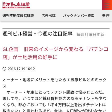
週刊不動産経営購読
広告出稿
バックナンバー検索
発行
週刊ビル経営・今週の注目記事
毎週月曜日更新
GL企画 旧来のイメージから変わる「パチンコ
店」が土地活用の好手に
2016.12.19 16:12
オーナー・地域にメリットをもたらす医療ビルとのミック
ス
オーナー・地主にとってテナント誘致は悩みどころだ。
ましてや、かつてほど賃料負担能力のあるテナントも少な
くなり、都心においても「坪４万円以上を出すテナントは
数少ない」と言われるほど。今後、人口減少が進むなかで