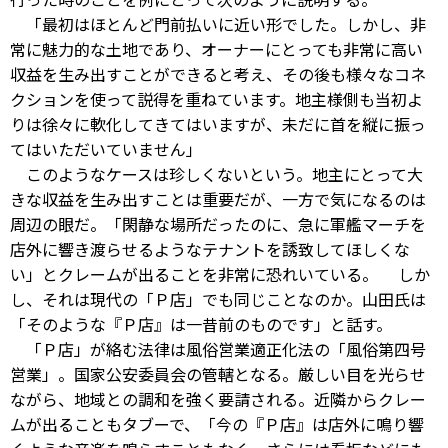
「最初はほとんど門前払いに近い形でした。しかし、非
常に魅力的な土地であり、オーナーにとっても非常に高い
収益を生み出すことができると考え、その後も様々なコネ
クションを使って説得を重ねています。地主様側も当初よ
りは徐々に軟化してきてはいますが、未だに首を縦に振っ
てはいただいていません」
このようなケースは珍しくないという。地主にとって大
きな収益を生み出すことは重要だが、一方で気になるのは
周辺の眼だ。「閑静な場所だったのに、急に軍艦マーチを
店外に響き渡らせるようなテナントを誘致してほしくな
い」とクレームが出ることを非常に恐れいている。 しか
し、それは現代の「Ｐ店」でも同じことなのか。山田氏は
「そのような『Ｐ店』は一昔前のものです」と話す。
「Ｐ店」が絡む法律は風俗営業適正化法の「風俗第四号
営業」。国家公安委員会の管轄となる。厳しい目を光らせ
ながら、地域との調和を強く要請される。近隣からクレー
ムが出ることもタブーで、「今の『Ｐ店』は店外に鳴り響