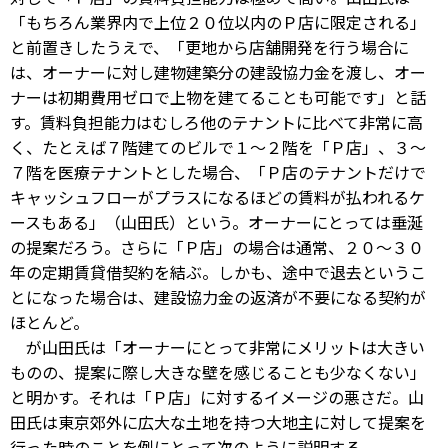
「もちろん業界内で上位２０位以内のＰ店に限定される」
と前置きしたうえで、「更地から店舗開発を行う場合に
は、オーナーに対し建物建築分の建設協力金を渡し、オー
ナーは初期費用ゼロで上物を建てることも可能です」と話
す。賃料負担能力はむしろ他のテナントに比べて非常に高
く、たとえば７階建てのビルで１～２階を「Ｐ店」、３～
７階を医療テナントとした場合、「Ｐ店のテナントだけで
キャッシュフローがプラスになるほどの賃料が払われるケ
ースもある」（山田氏）という。オーナーにとっては垂涎
の提案だろう。さらに「Ｐ店」の場合は通常、２０～３０
年の定期賃貸借契約を結ぶ。しかも、途中で退去というこ
とになった場合は、建設協力金の返済が不要になる契約が
ほとんど。
が山田氏は「オーナーにとって非常にメリットは大きい
ものの、提案に際し大きな壁を感じることも少なくない」
と明かす。それは「Ｐ店」に対するイメージの悪さだ。山
田氏は東京郊外に広大な土地を持つ大地主に対して提案を
行った時のことを例にとって次のように説明する。