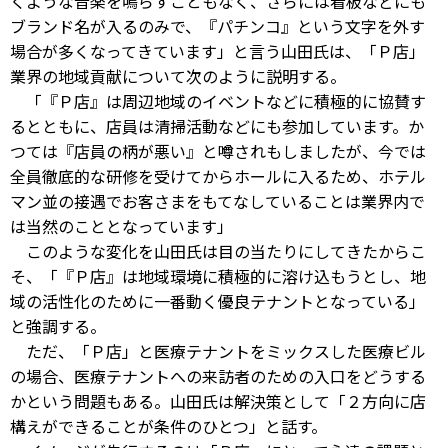
くような音楽を鳴らすこともなく、さらには看板などにも
ブランド名が入るのみで、『パチンコ』という文字を外す
場合が多くなってきています」と言う山田氏は、「Ｐ店」
業界の地域貢献について次のように説明する。
「『Ｐ店』は周辺地域のイベントなどに積極的に協賛す
るとともに、店員は清掃活動などにも参加しています。か
つては『店員の柄が悪い』と噂されもしましたが、今では
全員徹底的な研修を受けてからホールに入るため、ホテル
マン並の接遇でお客さまをもてなしていることは業界内で
は当然のこととなっています」
このような変化を山田氏は目の当たりにしてきたからこ
そ、「『Ｐ店』は地域環境に積極的に溶け込もうとし、地
域の活性化のために一番動く優良テナントとなっている」
と強調する。
ただ、「Ｐ店」と医療テナントをミックスした医療ビル
の場合、医療テナントへの来訪者のための入口をどうする
かという問題もある。山田氏は解決策として「２方向に店
構えができることが条件のひとつ」と話す。