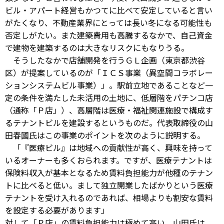
ビル・アパート経営もかつてに比べて安定していると言い
がたくなり、不動産業界にとっては長い冬になる可能性も
否定しがたい。また建築費用も高騰するなかで、自己資金
で建物を建築するのは大きなリスクにもなりうる。
そうしたなかで店舗開発を行うＧＬ企画（東京都渋谷
区）が提案しているのが「ＩＣＳ事業（異空間コラボレー
ションシステムビル事業）」。駅前立地であることなど一
定の条件を満たした未活用の土地に、低層階をパチンコ店
（通称「Ｐ店」）、高層階は医療・福祉関連施設で構成す
るテナントビルを建設するというものだ。代表取締役の山
田春國氏はこの事業のポイントを次のように説明する。
「『医療ビル』は地域への貢献性が高く、興味を持って
いるオーナーも多くおられます。ですが、医療テナントは
保険料収入が基本となるため賃料負担能力が他種のテナン
トに比べると低い。まして独立開業したばかりという医療
テナントを受け入れるのであれば、相場よりも割安な賃料
を設定する必要があります」
対して「Ｐ店」の賃料負担能力は極めて高い。山田氏は