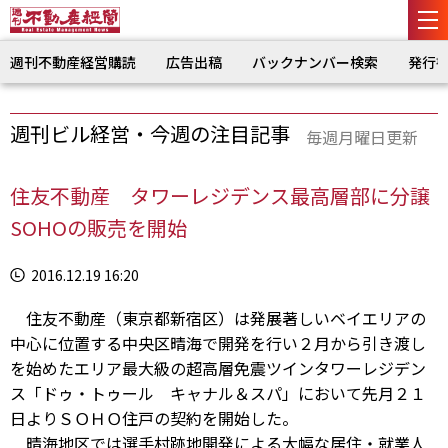
週刊不動産経営購読
広告出稿
バックナンバー検索
発行
週刊ビル経営・今週の注目記事
毎週月曜日更新
住友不動産 タワーレジデンス最高層部に分譲
SOHOの販売を開始
2016.12.19 16:20
住友不動産（東京都新宿区）は発展著しいベイエリアの
中心に位置する中央区晴海で開発を行い２月から引き渡し
を始めたエリア最大級の超高層免震ツインタワーレジデン
ス「ドゥ・トゥール キャナル＆スパ」において先月２１
日よりＳＯＨＯ住戸の契約を開始した。
晴海地区では選手村跡地開発による大幅な居住・就業人