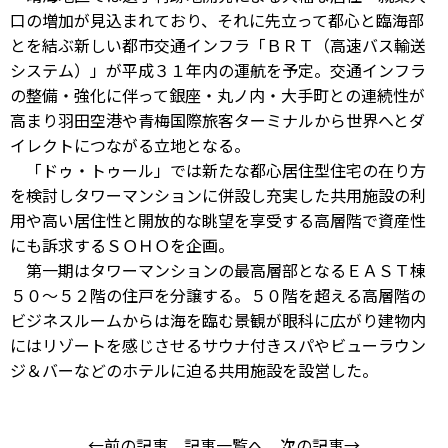
口の増加が見込まれており、それに先立って都心と臨海部
とを結ぶ新しい都市交通インフラ「ＢＲＴ（高速バス輸送
システム）」が平成３１年内の運航を予定。交通インフラ
の整備・強化に伴って銀座・丸ノ内・大手町との連続性が
高まり羽田空港や青梅国際旅客ターミナルから世界へとダ
イレクトにつながる立地となる。
「ドゥ・トゥール」では新たな都心居住型住宅の在り方
を検討しタワーマンションに併設し充実した共用施設の利
用や高い居住性と開放的な眺望を享受する高層階で資産性
にも訴求するＳＯＨＯを企画。
第一期はタワーマンションの最高層部となるＥＡＳＴ棟
５０～５２階の住戸を分譲する。５０階を超える高層階の
ビジネスルームからは海を臨む景観が眼科に広がり建物内
にはリゾートを感じさせるサウナ付きスパやビューラウン
ジ＆バーなどのホテルに迫る共用施設を設営した。
←前の記事
記事一覧へ
次の記事→