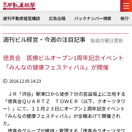
週刊不動産経営購読
広告出稿
バックナンバー検索
発行
週刊ビル経営・今週の注目記事
毎週月曜日更新
徳真会 医療ビルオープン1周年記念イベント
「みんなの健康フェスティバル」が開催
2016.12.05 14:23
ＪＲ「渋谷」駅東口から徒歩７分の宮益坂上に立地する
「徳真会ＱＵＡＲＴＺ ＴＯＷＥＲ（以下、クオーツタワ
ー）」にて、１１月２３日にオープン１周年記念イベント
「みんなの健康フェスティバル」が全館あげて開催され
た。
徳真会グループが維持・管理する「徳真会クオーツタワ