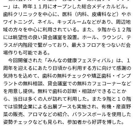
ー」は、昨年１１月にオープンした総合メディカルビル。
歯科クリニックを中心に、医科（内科、皮膚科など）やホ
ワイトニング、ネイル、キッズルームなどがあり、周辺地
域の方々を中心に利用されている。また、９階から１２階
には眺望性の良い貸会議室を設置。ホール、ラウンジ、テ
ラスが内階段で繋がっており、最大３フロアをつないだ会
場作りも可能である。
今回開催された「みんなの健康フェスティバル」は、１
周年を迎えるにあたり日頃から利用する方に向けて感謝の
気持ちを込めて、歯科の無料チェックや矯正歯科・インプ
ラントの無料相談、貸会議室での無料カフェコーナーなど
を用意し提供。無料で歯科の診断・相談ができることか
ら、当日は多くの人が訪れて利用した。また９階と１０階
では協賛企業による出展ブースも実施され、有機・産直野
菜の販売、アロマなどの紹介、バランスボールを使用した
姿勢チェックなども見られ、参加者から好評を博した。