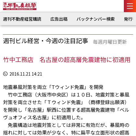
週刊不動産経営購読
広告出稿
バックナンバー検索
発行
週刊ビル経営・今週の注目記事
毎週月曜日更新
竹中工務店 名古屋の超高層免震建物に初適用
2016.11.21 14:21
地震暴風対策を両立「Tウィンド免震」を開発
竹中工務店（大阪市中央区）は１０日、地震対策と暴風
対策を両立させた「Ｔウィンド免震」（商標登録出願済）
を開発し「名古屋」駅西に位置する超高層免震建物「ベル
ヴュオフィス名古屋」に初適用した。
免震構造は地震対策としては非常に有効だが、暴風時の
揺れに対しては効果が少なく、特に扁平な立面形状の超高