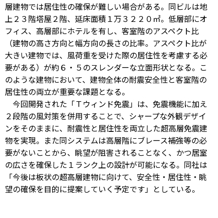
層建物では居住性の確保が難しい場合がある。同ビルは地
上２３階塔屋２階、延床面積１万３２２０㎡。低層部にオ
フィス、高層部にホテルを有し、客室階のアスペクト比
（建物の高さ方向と幅方向の長さの比率。アスペクト比が
大きい建物では、風荷重を受けた際の居住性を考慮する必
要がある）が約６・５のスレンダーな立面形状となる。こ
のような建物において、建物全体の耐震安全性と客室階の
居住性の両立が重要な課題となる。
今回開発された「Ｔウィンド免震」は、免震機能に加え
２段階の風対策を併用することで、シャープな外観デザイ
ンをそのままに、耐震性と居住性を両立した超高層免震建
物を実現。また同システムは高層階にブレース補強等の必
要がないことから、眺望が阻害されることなく、かつ居室
の広さを確保した１ランク上の設計が可能になる。同社は
「今後は板状の超高層建物に向けて、安全性・居住性・眺
望の確保を目的に提案していく予定です」としている。