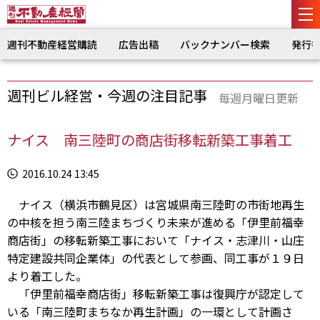
週刊不動産経営購読
広告出稿
バックナンバー検索
発行
週刊ビル経営・今週の注目記事
毎週月曜日更新
ナイス 南三陸町の商店街移転新築工事着工
2016.10.24 13:45
ナイス（横浜市鶴見区）は宮城県南三陸町の市街地再生
の中核を担う南三陸まちづくり未来が進める「伊里前福幸
商店街」の移転新築工事において「ナイス・志津川・山庄
特定建設共同企業体」の代表として参画、同工事が１９日
より着工した。
「伊里前福幸商店街」移転新築工事は復興庁が認定して
いる「南三陸町まちなか再生計画」の一環として計画さ