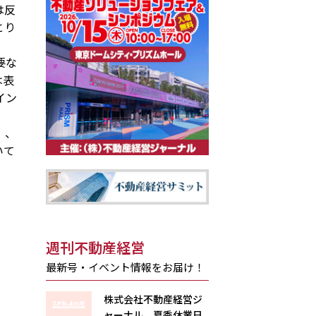
は反
とり
要な
は表
イン
」、
いて
週刊不動産経営
最新号・イベント情報をお届け！
株式会社不動産経営ジ
ャーナル 夏季休業日