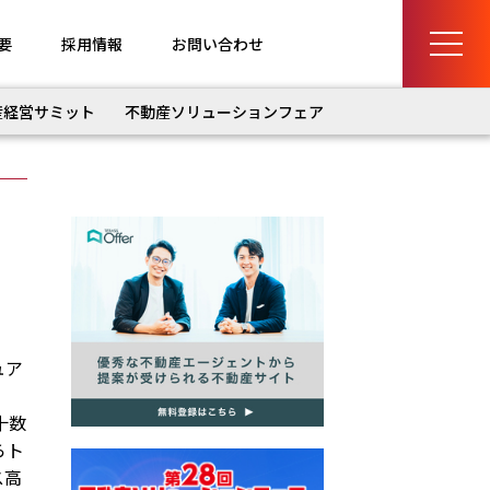
要
採用情報
お問い合わせ
産経営サミット
不動産ソリューションフェア
ュア
十数
らト
ス高