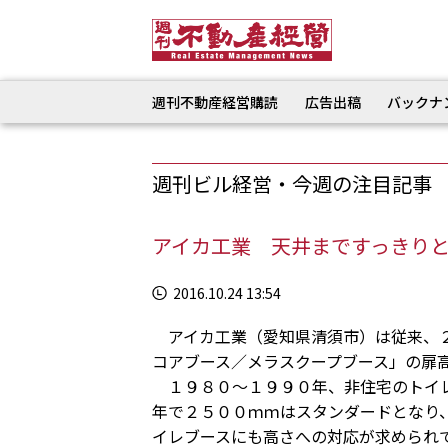
週刊不動産経営購読
広告出稿
バックナ
週刊ビル経営・今週の注目記事
アイカ工業 天井まですっきり
2016.10.24 13:54
アイカ工業（愛知県清須市）は従来、２
コアブース／メラスクープブース」の扉
１９８０～１９９０年、非住宅のトイレ
年で２５００ｍｍはスタンダードとなり
イレブースにも高さへの対応が求められ