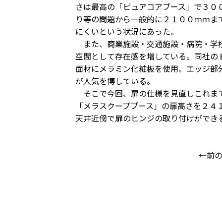
さは最高の「ピュアコアブース」で３０
り等の問題から一般的に２１００ｍｍま
にくいという状況にあった。
また、商業施設・交通施設・病院・学校
空間として存在感を増している。同社の
面材にメラミン化粧板を使用。エッジ部
が人気を博している。
そこで今回、扉の仕様を見直しこれまで
「メラスクープブース」の扉高さを２４
天井近傍で扉のヒンジの取り付けができ
←前