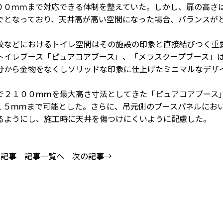
００ｍｍまで対応できる体制を整えていた。しかし、扉の高さ
でとなっており、天井高が高い空間になった場合、バランスが
などにおけるトイレ空間はその施設の印象と直接結びつく重
トイレブース「ピュアコアブース」、「メラスクープブース」
分から金物をなくしソリッドな印象に仕上げたミニマルなデザ
２１００ｍｍを最大高さ寸法としてきた「ピュアコアブース
１５ｍｍまで可能とした。さらに、吊元側のブースパネルにお
るようにし、施工時に天井を傷つけにくいように配慮した。
の記事
記事一覧へ
次の記事→