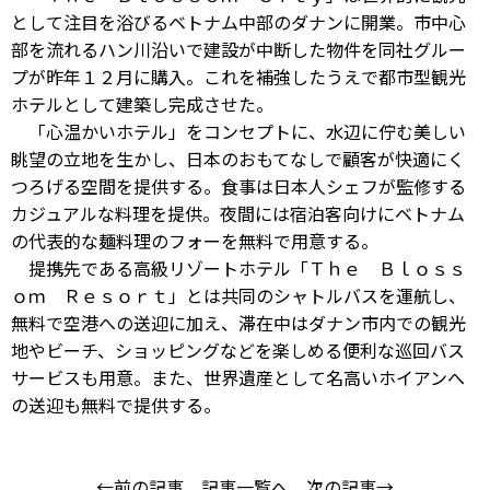
として注目を浴びるベトナム中部のダナンに開業。市中心
部を流れるハン川沿いで建設が中断した物件を同社グルー
プが昨年１２月に購入。これを補強したうえで都市型観光
ホテルとして建築し完成させた。
「心温かいホテル」をコンセプトに、水辺に佇む美しい
眺望の立地を生かし、日本のおもてなしで顧客が快適にく
つろげる空間を提供する。食事は日本人シェフが監修する
カジュアルな料理を提供。夜間には宿泊客向けにベトナム
の代表的な麺料理のフォーを無料で用意する。
提携先である高級リゾートホテル「Ｔｈｅ Ｂｌｏｓｓ
ｏｍ Ｒｅｓｏｒｔ」とは共同のシャトルバスを運航し、
無料で空港への送迎に加え、滞在中はダナン市内での観光
地やビーチ、ショッピングなどを楽しめる便利な巡回バス
サービスも用意。また、世界遺産として名高いホイアンへ
の送迎も無料で提供する。
←前の記事
記事一覧へ
次の記事→