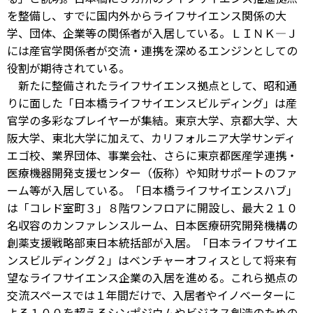
を整備し、すでに国内外からライフサイエンス関係の大
学、団体、企業等の関係者が入居している。ＬＩＮＫ―Ｊ
には産官学関係者が交流・連携を深めるエンジンとしての
役割が期待されている。
新たに整備されたライフサイエンス拠点として、昭和通
りに面した「日本橋ライフサイエンスビルディング」は産
官学の多彩なプレイヤーが集結。東京大学、京都大学、大
阪大学、東北大学に加えて、カリフォルニア大学サンディ
エゴ校、業界団体、事業会社、さらに東京都医産学連携・
医療機器開発支援センター（仮称）や知財サポートのファ
ーム等が入居している。「日本橋ライフサイエンスハブ」
は「コレド室町３」８階ワンフロアに開設し、最大２１０
名収容のカンファレンスルーム、日本医療研究開発機構の
創薬支援戦略部東日本統括部が入居。「日本ライフサイエ
ンスビルディング２」はベンチャーオフィスとして将来有
望なライフサイエンス企業の入居を進める。これら拠点の
交流スペースでは１年間だけで、入居者やイノベーターに
よる１００を超えるシンポジウムやビジネス創造のための