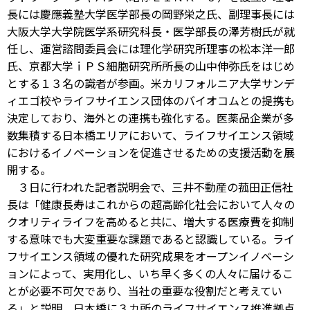
長には慶應義塾大学医学部長の岡野栄之氏、副理事長には
大阪大学大学院医学系研究科長・医学部長の澤芳樹氏が就
任し、運営諮問委員会には理化学研究所理事の松本洋一郎
氏、京都大学ｉＰＳ細胞研究所所長の山中伸弥氏をはじめ
とする１３名の識者が参画。米カリフォルニア大学サンデ
ィエゴ校やライフサイエンス団体のバイオコムとの提携も
決定しており、海外との連携も強化する。医薬品企業が多
数集積する日本橋エリアにおいて、ライフサイエンス領域
におけるイノベーションを促進させるための支援活動を展
開する。
３日に行われた記者説明会で、三井不動産の菰田正信社
長は「健康長寿はこれからの超高齢化社会において人々の
クオリティライフを高めると共に、増大する医療費を抑制
する意味でも大変重要な課題であると認識している。ライ
フサイエンス領域の優れた研究成果をオープンイノベーシ
ョンによって、実用化し、いち早く多くの人々に届けるこ
とが必要不可欠であり、当社の重要な役割だと考えてい
る」と説明。日本橋に３カ所のライフサイエンス推進拠点