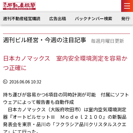
週刊不動産経営購読
広告出稿
バックナンバー検索
発行
週刊ビル経営・今週の注目記事
毎週月曜日更新
日本カノマックス 室内安全環境測定を容易か
つ正確に
2016.06.06 10:32
持ち運びが容易かつ6項目の同時計測が可能 付属にソフト
ウェアによって報告書も自動作成
日本カノマックス（大阪府吹田市）は室内空気環境測定
器『オートビルセットⅢ Ｍｏｄｅｌ２１００』の新製品
発表会を東京・品川の「フクラシア品川クリスタルスクエ
ア」にて行った。