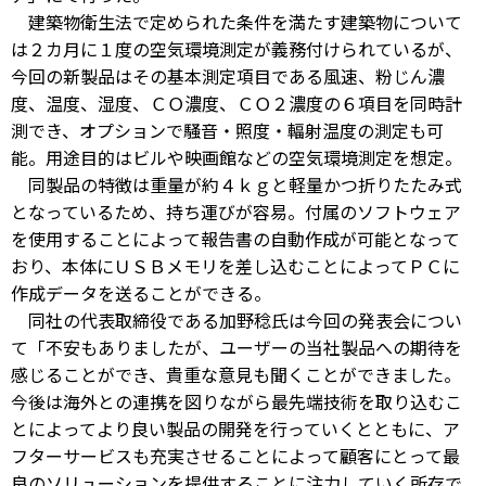
建築物衛生法で定められた条件を満たす建築物について
は２カ月に１度の空気環境測定が義務付けられているが、
今回の新製品はその基本測定項目である風速、粉じん濃
度、温度、湿度、ＣＯ濃度、ＣＯ２濃度の６項目を同時計
測でき、オプションで騒音・照度・輻射温度の測定も可
能。用途目的はビルや映画館などの空気環境測定を想定。
同製品の特徴は重量が約４ｋｇと軽量かつ折りたたみ式
となっているため、持ち運びが容易。付属のソフトウェア
を使用することによって報告書の自動作成が可能となって
おり、本体にＵＳＢメモリを差し込むことによってＰＣに
作成データを送ることができる。
同社の代表取締役である加野稔氏は今回の発表会につい
て「不安もありましたが、ユーザーの当社製品への期待を
感じることができ、貴重な意見も聞くことができました。
今後は海外との連携を図りながら最先端技術を取り込むこ
とによってより良い製品の開発を行っていくとともに、ア
フターサービスも充実させることによって顧客にとって最
良のソリューションを提供することに注力していく所存で