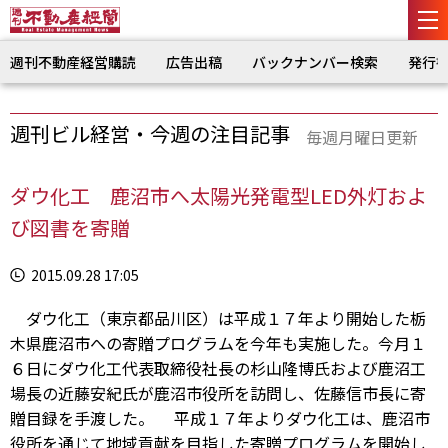
週刊不動産経営購読
広告出稿
バックナンバー検索
発行
週刊ビル経営・今週の注目記事
毎週月曜日更新
ダウ化工 鹿沼市へ太陽光発電型LED外灯およ
び図書を寄贈
2015.09.28 17:05
ダウ化工（東京都品川区）は平成１７年より開始した栃
木県鹿沼市への寄贈プログラムを今年も実施した。今月１
６日にダウ化工代表取締役社長の杉山隆博氏および鹿沼工
場長の近藤安紀氏が鹿沼市役所を訪問し、佐藤信市長に寄
贈目録を手渡した。 平成１７年よりダウ化工は、鹿沼市
役所を通じて地域貢献を目指した寄贈プログラムを開始し