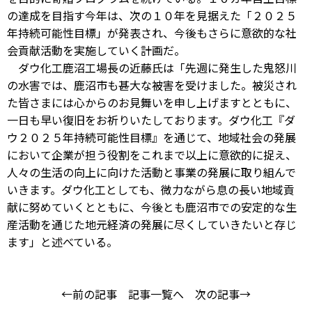
の達成を目指す今年は、次の１０年を見据えた「２０２５
年持続可能性目標」が発表され、今後もさらに意欲的な社
会貢献活動を実施していく計画だ。
ダウ化工鹿沼工場長の近藤氏は「先週に発生した鬼怒川
の水害では、鹿沼市も甚大な被害を受けました。被災され
た皆さまには心からのお見舞いを申し上げますとともに、
一日も早い復旧をお祈りいたしております。ダウ化工『ダ
ウ２０２５年持続可能性目標』を通じて、地域社会の発展
において企業が担う役割をこれまで以上に意欲的に捉え、
人々の生活の向上に向けた活動と事業の発展に取り組んで
いきます。ダウ化工としても、微力ながら息の長い地域貢
献に努めていくとともに、今後とも鹿沼市での安定的な生
産活動を通じた地元経済の発展に尽くしていきたいと存じ
ます」と述べている。
←前の記事
記事一覧へ
次の記事→