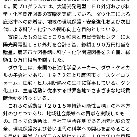
た。同プログラムでは、太陽光発電型ＬＥＤ外灯および科
学・化学関連図書の寄贈を実施している。ダウ化工による
鹿沼市への寄贈は、地域の環境保護・安全強化および次世
代による科学・化学への関心向上を目的としている。
寄贈したものはにっこり幼稚園と市民情報センターに太
陽光発電型ＬＥＤ外灯を合計３基、総額１９０万円相当を
贈呈。鹿沼市立図書館に科学・化学関連図書を３６冊、総
額１０万円相当を贈呈した。
ダウ化工は、米国の石油化学品メーカー、ダウ・ケミカ
ルの子会社であり、１９７２年より鹿沼市で「スタイロフ
ォーム」住宅・ビル用断熱材の生産に従事している。ダウ
化工は、生産活動に従事する世界各地でさまざまな地域貢
献活動を行っている。
これらの活動は「２０１５年持続可能性目標」の基本方
針のひとつであり、地域社会繁栄への貢献を実践したも
の。日本での活動は、自社工場所在地である地元地域の安
全、環境保護および若い世代の科学への関心を高めること
を目的に寄贈プログラムを続けている。１０カ年自主目標