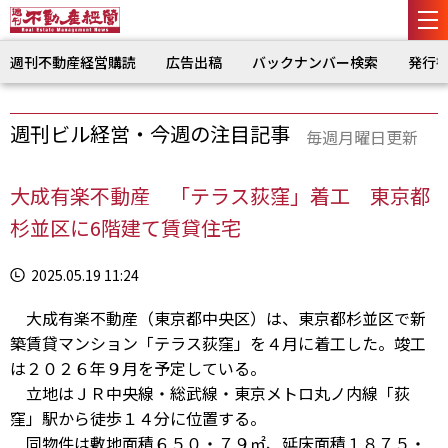
週刊不動産経営購読
広告出稿
バックナンバー検索
発行
週刊ビル経営・今週の注目記事
毎週月曜日更新
大成有楽不動産 「テラス荻窪」着工 東京都
杉並区に6階建て賃貸住宅
2025.05.19 11:24
大成有楽不動産（東京都中央区）は、東京都杉並区で新
築賃貸マンション「テラス荻窪」を４月に着工した。竣工
は２０２６年９月を予定している。
立地はＪＲ中央線・総武線・東京メトロ丸ノ内線「荻
窪」駅から徒歩１４分に位置する。
同物件は敷地面積６５０・７９㎡、延床面積１８７５・