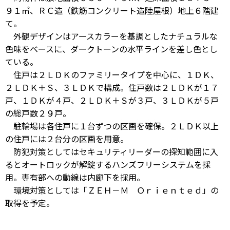
９１㎡、ＲＣ造（鉄筋コンクリート造陸屋根）地上６階建
て。
外観デザインはアースカラーを基調としたナチュラルな
色味をベースに、ダークトーンの水平ラインを差し色とし
ている。
住戸は２ＬＤＫのファミリータイプを中心に、１ＤＫ、
２ＬＤＫ＋Ｓ、３ＬＤＫで構成。住戸数は２ＬＤＫが１７
戸、１ＤＫが４戸、２ＬＤＫ＋Ｓが３戸、３ＬＤＫが５戸
の総戸数２９戸。
駐輪場は各住戸に１台ずつの区画を確保。２ＬＤＫ以上
の住戸には２台分の区画を用意。
防犯対策としてはセキュリティリーダーの探知範囲に入
るとオートロックが解錠するハンズフリーシステムを採
用。専有部への動線は内廊下を採用。
環境対策としては「ＺＥＨ－Ｍ Ｏｒｉｅｎｔｅｄ」の
取得を予定。