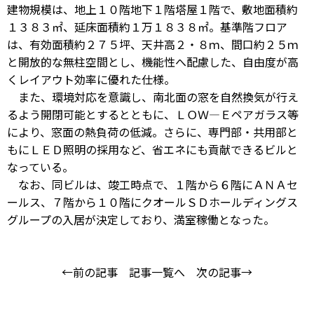
建物規模は、地上１０階地下１階塔屋１階で、敷地面積約
１３８３㎡、延床面積約１万１８３８㎡。基準階フロア
は、有効面積約２７５坪、天井高２・８ｍ、間口約２５ｍ
と開放的な無柱空間とし、機能性へ配慮した、自由度が高
くレイアウト効率に優れた仕様。
また、環境対応を意識し、南北面の窓を自然換気が行え
るよう開閉可能とするとともに、ＬＯＷ―Ｅペアガラス等
により、窓面の熱負荷の低減。さらに、専門部・共用部と
もにＬＥＤ照明の採用など、省エネにも貢献できるビルと
なっている。
なお、同ビルは、竣工時点で、１階から６階にＡＮＡセ
ールス、７階から１０階にクオールＳＤホールディングス
グループの入居が決定しており、満室稼働となった。
←前の記事
記事一覧へ
次の記事→