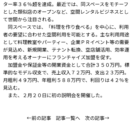
ター率３６％超を達成。最近では、同スペースをモチーフ
とした類似店のオープンなど、空間レンタルビジネスとし
て世間から注目される。
同スペースでは、「料理を作り食べる」を中心に、利用
者の要望に合わせた空間利用を可能とする。主な利用用途
として料理教室やパーティー、企業ＰＲイベント等の需要
が見込め、新規開業、テナント転換、空店舗活用、効率運
用を考えるオーナーにフランチャイズ加盟を促す。
加盟金や保証金等の開業資金として合計３５０万円。標
準的なモデル収支で、売上収入７２万円、支出２３万円。
月粗利４９万円、年粗利５８８万円で、利回りは４２％を
見込む。
また、２月２０日に初の説明会を開催した。
←前の記事
記事一覧へ
次の記事→