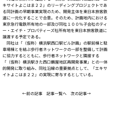
キサイトよこはま２２」のリーディングプロジェクトであ
る同計画の早期事業実現のため、開発主体を東日本旅客鉄
道に一元化することで合意。そのため、計画地内における
東京急行電鉄所有地の一部及び同社１００％子会社のティ
ー・エイチ・プロパティーズ社所有地を東日本旅客鉄道に
譲渡する予定である。
同社は「（仮称）横浜駅西口駅ビル計画」の駅前棟と駐
車場棟とを結ぶ歩行者ネットワークの一部を整備して計画
に協力するとともに、歩行者ネットワークと隣接する
「（仮称）横浜駅きた西口鶴屋地区再開発事業」との一体
的開発に取り組み、同社沿線の重要拠点として、「エキサ
イトよこはま２２」の実現に寄与するとしている。
←前の記事
記事一覧へ
次の記事→