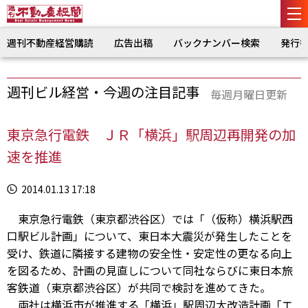
週刊不動産経営購読
広告出稿
バックナンバー検索
発行
週刊ビル経営・今週の注目記事
毎週月曜日更新
東京急行電鉄 ＪＲ「横浜」駅周辺再開発の加
速を推進
2014.01.13 17:18
東京急行電鉄（東京都渋谷区）では「（仮称）横浜駅西
口駅ビル計画」について、東日本大震災が発生したことを
受け、鉄道に隣接する建物の安全性・安定性の更なる向上
を図るため、計画の見直しについて同社ならびに東日本旅
客鉄道（東京都渋谷区）が共同で検討を進めてきた。
両社は横浜市が推進する「横浜」駅周辺大改造計画「エ