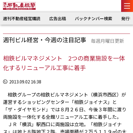
週刊不動産経営購読
広告出稿
バックナンバー検索
発行
週刊ビル経営・今週の注目記事
毎週月曜日更新
相鉄ビルマネジメント 2つの商業施設を一体
化するリニューアル工事に着手
2013.09.02 16:38
相鉄グループの相鉄ビルマネジメント（横浜市西区）が
運営するショッピングセンター「相鉄ジョイナス」と
「ザ・ダイヤモンド」では８月２６日、今後３年間に渡り
両施設を一体化する全館リニューアル工事に着手した。
ＪＲ「横浜」駅西口に両施設は立地。「相鉄ジョイナ
ス」は地上８階地下２階、売場面積が２万５１１９㎡の大