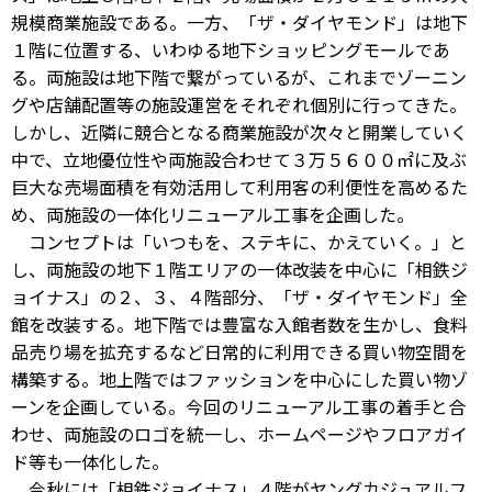
規模商業施設である。一方、「ザ・ダイヤモンド」は地下
１階に位置する、いわゆる地下ショッピングモールであ
る。両施設は地下階で繋がっているが、これまでゾーニン
グや店舗配置等の施設運営をそれぞれ個別に行ってきた。
しかし、近隣に競合となる商業施設が次々と開業していく
中で、立地優位性や両施設合わせて３万５６００㎡に及ぶ
巨大な売場面積を有効活用して利用客の利便性を高めるた
め、両施設の一体化リニューアル工事を企画した。
コンセプトは「いつもを、ステキに、かえていく。」と
し、両施設の地下１階エリアの一体改装を中心に「相鉄ジ
ョイナス」の２、３、４階部分、「ザ・ダイヤモンド」全
館を改装する。地下階では豊富な入館者数を生かし、食料
品売り場を拡充するなど日常的に利用できる買い物空間を
構築する。地上階ではファッションを中心にした買い物ゾ
ーンを企画している。今回のリニューアル工事の着手と合
わせ、両施設のロゴを統一し、ホームページやフロアガイ
ド等も一体化した。
今秋には「相鉄ジョイナス」４階がヤングカジュアルフ