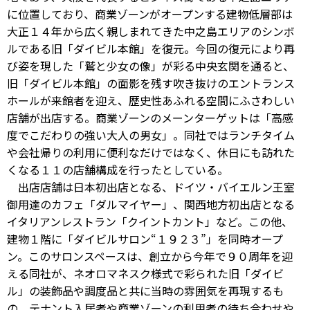
に位置しており、商業ゾーンがオープンする建物低層部は
大正１４年から広く親しまれてきた中之島エリアのシンボ
ルである旧「ダイビル本館」を復元。今回の復元により再
び姿を現した「鷲と少女の像」が彩る中央玄関を通ると、
旧「ダイビル本館」の面影を残す吹き抜けのエントランス
ホールが来館者を迎え、歴史性あふれる空間にふさわしい
店舗が出店する。商業ゾーンのメーンターゲットは「高感
度でこだわりの強い大人の男女」。同社ではランチタイム
や会社帰りの利用に便利なだけではなく、休日にも訪れた
くなる１１の店舗構成を行ったとしている。
出店店舗は日本初出店となる、ドイツ・バイエルン王室
御用達のカフェ「ダルマイヤー」、関西地方初出店となる
イタリアンレストラン「クイントカント」など。この他、
建物１階に「ダイビルサロン“１９２３”」を同時オープ
ン。このサロンスペースは、創立から今年で９０周年を迎
える同社が、ネオロマネスク様式で彩られた旧「ダイビ
ル」の装飾品や調度品と共に当時の雰囲気を再現するも
の。テナント入居者や商業ゾーンの利用者の待ち合わせや