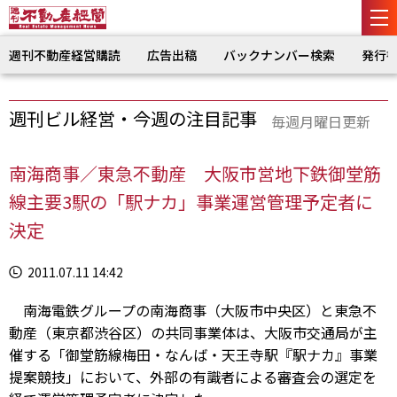
週刊不動産経営購読
広告出稿
バックナンバー検索
発行
週刊ビル経営・今週の注目記事
毎週月曜日更新
南海商事／東急不動産 大阪市営地下鉄御堂筋
線主要3駅の「駅ナカ」事業運営管理予定者に
決定
2011.07.11 14:42
南海電鉄グループの南海商事（大阪市中央区）と東急不
動産（東京都渋谷区）の共同事業体は、大阪市交通局が主
催する「御堂筋線梅田・なんば・天王寺駅『駅ナカ』事業
提案競技」において、外部の有識者による審査会の選定を